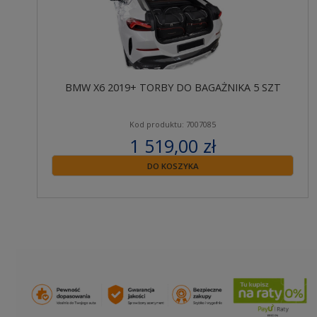
BMW X6 2019+ TORBY DO BAGAŻNIKA 5 SZT
Kod produktu: 7007085
1 519,00 zł
zawiera 23% VAT
DO KOSZYKA