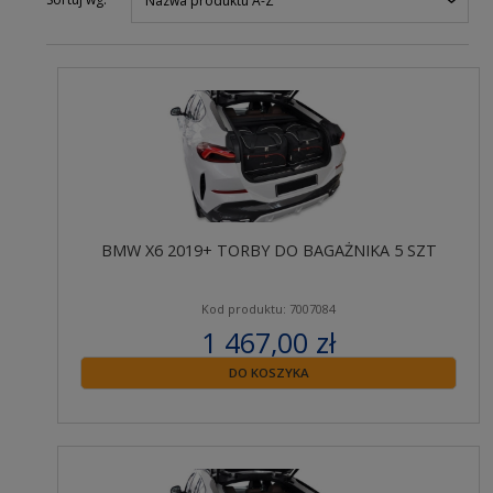
Nazwa produktu A-Z
BMW X6 2019+ TORBY DO BAGAŻNIKA 5 SZT
Kod produktu: 7007084
1 467,00 zł
zawiera 23% VAT
DO KOSZYKA