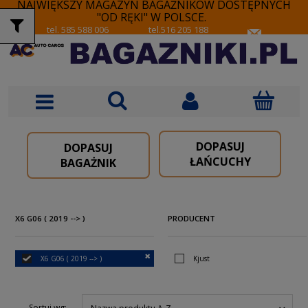
NAJWIĘKSZY MAGAZYN BAGAŻNIKÓW DOSTĘPNYCH
"OD RĘKI" W POLSCE.
tel. 585 588 006
tel.516 205 188
DOPASUJ
DOPASUJ
ŁAŃCUCHY
BAGAŻNIK
X6 G06 ( 2019 --> )
PRODUCENT
X6 G06 ( 2019 --> )
Kjust
Sortuj wg: