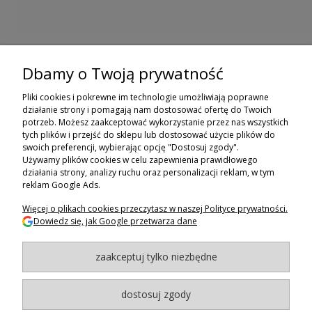
Dbamy o Twoją prywatność
ZAPISZ SIĘ DO NEWSLETTERA
Pliki cookies i pokrewne im technologie umożliwiają poprawne
ZAPISZ SIĘ
działanie strony i pomagają nam dostosować ofertę do Twoich
potrzeb. Możesz zaakceptować wykorzystanie przez nas wszystkich
tych plików i przejść do sklepu lub dostosować użycie plików do
ZAKUPY
swoich preferencji, wybierając opcję "Dostosuj zgody".
Używamy plików cookies w celu zapewnienia prawidłowego
POMOC
działania strony, analizy ruchu oraz personalizacji reklam, w tym
reklam Google Ads.
MOJE KONTO
Więcej o plikach cookies przeczytasz w naszej Polityce prywatności.
Dowiedz się, jak Google przetwarza dane
INFORMACJE
zaakceptuj tylko niezbędne
BAGAZNIKI.PL
- 2024
Maxsote.pl
- Redefine Pro theme - All rights reserved
dostosuj zgody