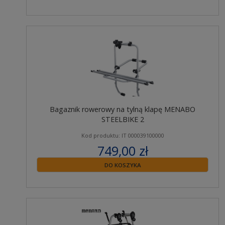
Bagaznik rowerowy na tylną klapę MENABO
STEELBIKE 2
Kod produktu: IT 000039100000
749,00 zł
zawiera 23% VAT
DO KOSZYKA