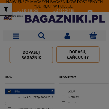
NAJWIĘKSZY MAGAZYN BAGAŻNIKÓW DOSTĘPNYCH
"OD RĘKI" W POLSCE.
tel. 585 588 006
tel.516 205 188
DOPASUJ
DOPASUJ
ŁAŃCUCHY
BAGAŻNIK
BMW
PRODUCENT
BMW
AGURI
1 Hatchback 5d (E87) ( 2004-2011
MENABO
)
THULE