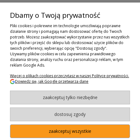
Dbamy o Twoją prywatność
ZAPISZ SIĘ DO NEWSLETTERA
Pliki cookies i pokrewne im technologie umożliwiają poprawne
ZAPISZ SIĘ
działanie strony i pomagają nam dostosować ofertę do Twoich
potrzeb. Możesz zaakceptować wykorzystanie przez nas wszystkich
tych plików i przejść do sklepu lub dostosować użycie plików do
ZAKUPY
swoich preferencji, wybierając opcję "Dostosuj zgody".
Używamy plików cookies w celu zapewnienia prawidłowego
POMOC
działania strony, analizy ruchu oraz personalizacji reklam, w tym
reklam Google Ads.
MOJE KONTO
Więcej o plikach cookies przeczytasz w naszej Polityce prywatności.
Dowiedz się, jak Google przetwarza dane
INFORMACJE
zaakceptuj tylko niezbędne
BAGAZNIKI.PL
- 2024
Maxsote.pl
- Redefine Pro theme - All rights reserved
dostosuj zgody
zaakceptuj wszystkie