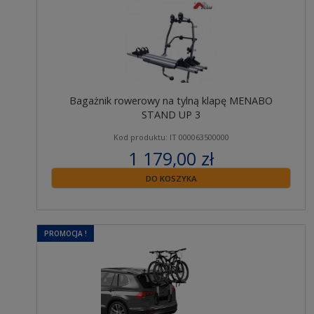
Bagażnik rowerowy na tylną klapę MENABO
STAND UP 3
Kod produktu: IT 000063500000
1 179,00 zł
zawiera 23% VAT
DO KOSZYKA
PROMOCJA !