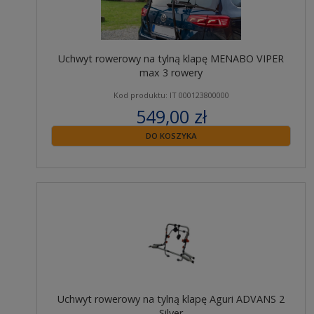
Uchwyt rowerowy na tylną klapę MENABO VIPER
max 3 rowery
Kod produktu: IT 000123800000
549,00 zł
zawiera 23% VAT
DO KOSZYKA
Uchwyt rowerowy na tylną klapę Aguri ADVANS 2
Silver