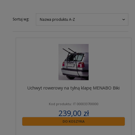
Sortuj wg:
Nazwa produktu A-Z
Uchwyt rowerowy na tylną klapę MENABO Biki
Kod produktu: IT 000033700000
239,00 zł
zawiera 23% VAT
DO KOSZYKA