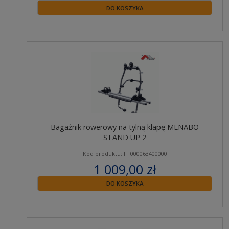
zawiera 23% VAT
DO KOSZYKA
Bagażnik rowerowy na tylną klapę MENABO
STAND UP 2
Kod produktu: IT 000063400000
1 009,00 zł
zawiera 23% VAT
DO KOSZYKA