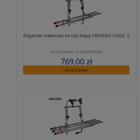
Bagażnik rowerowy na tylą klapę MENABO LOGIC 2
Kod produktu: IT 000037900000
769,00 zł
zawiera 23% VAT
DO KOSZYKA