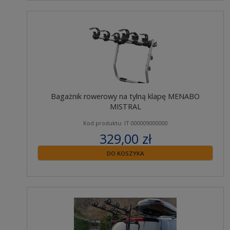
Bagażnik rowerowy na tylną klapę MENABO
MISTRAL
Kod produktu: IT 000009000000
329,00 zł
zawiera 23% VAT
DO KOSZYKA