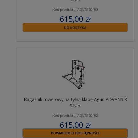
Kod produktu: AGURI 50400
615,00 zł
zawiera 23% VAT
DO KOSZYKA
Bagażnik rowerowy na tylną klapę Aguri ADVANS 3
Silver
Kod produktu: AGURI 50402
615,00 zł
zawiera 23% VAT
POWIADOM O DOSTĘPNOŚCI