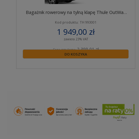
Bagażnik rowerowy na tylną klapę Thule OutWay
993 na 2 rowery
Kod produktu: TH 993001
1 949,00 zł
zawiera 23% VAT
2 399,01 zł
Cena regularna:
DO KOSZYKA
2 399,01 zł
Najniższa cena z 30 dni przed obniżką: