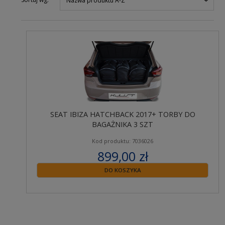
Nazwa produktu A-Z
SEAT IBIZA HATCHBACK 2017+ TORBY DO
BAGAŻNIKA 3 SZT
Kod produktu: 7036026
899,00 zł
zawiera 23% VAT
DO KOSZYKA