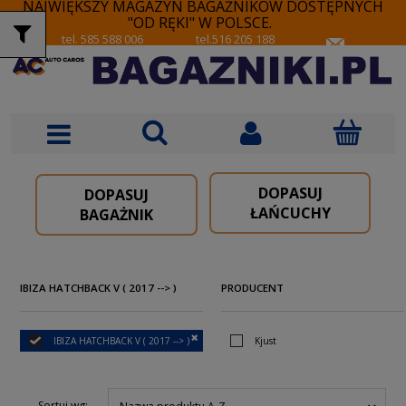
NAJWIĘKSZY MAGAZYN BAGAŻNIKÓW DOSTĘPNYCH
"OD RĘKI" W POLSCE.
tel. 585 588 006
tel.516 205 188
DOPASUJ
DOPASUJ
ŁAŃCUCHY
BAGAŻNIK
IBIZA HATCHBACK V ( 2017 --> )
PRODUCENT
IBIZA HATCHBACK V ( 2017 --> )
Kjust
Sortuj wg: