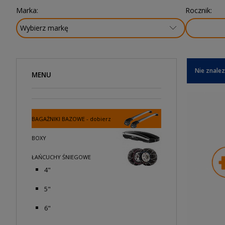
Marka:
Rocznik:
Nie znalez
MENU
BAGAŻNIKI BAZOWE - dobierz
BOXY
ŁAŃCUCHY ŚNIEGOWE
4"
5"
6"