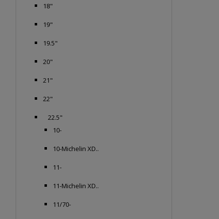
18"
19"
19.5"
20"
21"
22"
22.5"
10-
10-Michelin XD..
11-
11-Michelin XD..
11/70-