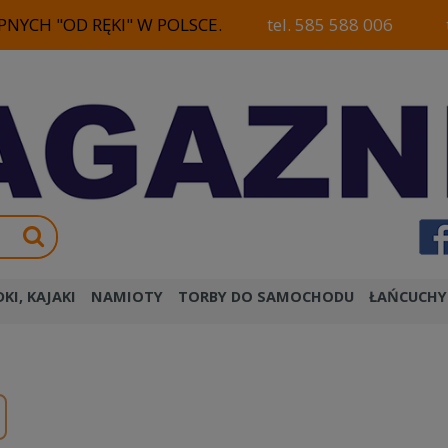
NYCH "OD RĘKI" W POLSCE.
tel. 585 588 006
KI, KAJAKI
NAMIOTY
TORBY DO SAMOCHODU
ŁAŃCUCHY