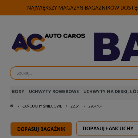
NAJWIĘKSZY MAGAZYN BAGAŻNIKÓW DOSTĘP
BOXY
UCHWYTY ROWEROWE
UCHWYTY NA DESKI, ŁÓD
›
›
›
ŁAŃCUCHY ŚNIEGOWE
22.5"
295/70-
DOPASUJ ŁAŃCUCHY
DOPASUJ BAGAŻNIK