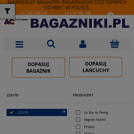
NAJWIĘKSZY MAGAZYN BAGAŻNIKÓW DOSTĘPNYCH
"OD RĘKI" W POLSCE.
tel. 585 588 006
tel.516 205 188
DOPASUJ
DOPASUJ
ŁAŃCUCHY
BAGAŻNIK
225/70-
PRODUCENT
225/70-
Ice Star by Pewag
Magneti Marelli
PEWAG