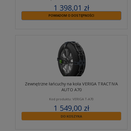
1 398,01 zł
zawiera 23% VAT
POWIADOM O DOSTĘPNOŚCI
Zewnętrzne łańcuchy na koła VERIGA TRACTIVA
AUTO A70
Kod produktu: VERIGA T-A70
1 549,00 zł
zawiera 23% VAT
DO KOSZYKA