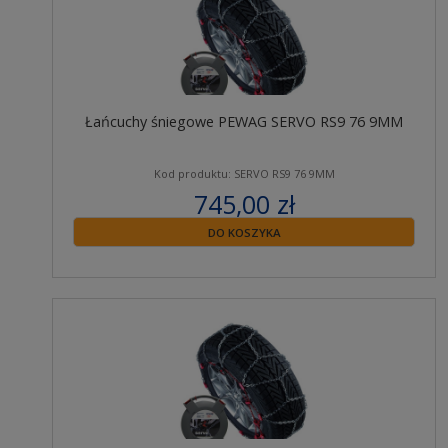
Łańcuchy śniegowe PEWAG SERVO RS9 76 9MM
Kod produktu: SERVO RS9 76 9MM
745,00 zł
zawiera 23% VAT
DO KOSZYKA