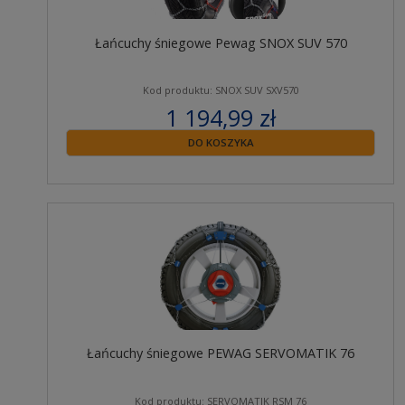
Łańcuchy śniegowe Pewag SNOX SUV 570
Kod produktu: SNOX SUV SXV570
1 194,99 zł
zawiera 23% VAT
DO KOSZYKA
Łańcuchy śniegowe PEWAG SERVOMATIK 76
Kod produktu: SERVOMATIK RSM 76