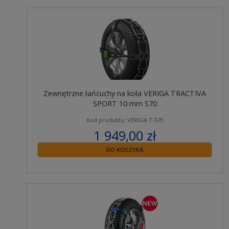
Zewnętrzne łańcuchy na koła VERIGA TRACTIVA
SPORT 10 mm S70
Kod produktu: VERIGA T-S70
1 949,00 zł
zawiera 23% VAT
DO KOSZYKA