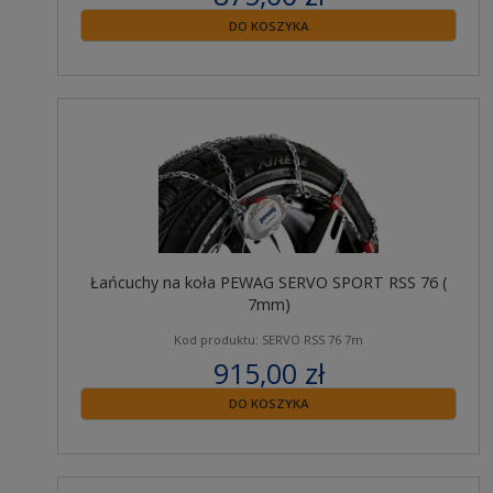
zawiera 23% VAT
DO KOSZYKA
Łańcuchy na koła PEWAG SERVO SPORT RSS 76 (
7mm)
Kod produktu: SERVO RSS 76 7m
915,00 zł
zawiera 23% VAT
DO KOSZYKA