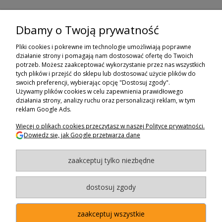
Dbamy o Twoją prywatność
ZAPISZ SIĘ DO NEWSLETTERA
Pliki cookies i pokrewne im technologie umożliwiają poprawne
ZAPISZ SIĘ
działanie strony i pomagają nam dostosować ofertę do Twoich
potrzeb. Możesz zaakceptować wykorzystanie przez nas wszystkich
tych plików i przejść do sklepu lub dostosować użycie plików do
ZAKUPY
swoich preferencji, wybierając opcję "Dostosuj zgody".
Używamy plików cookies w celu zapewnienia prawidłowego
POMOC
działania strony, analizy ruchu oraz personalizacji reklam, w tym
reklam Google Ads.
MOJE KONTO
Więcej o plikach cookies przeczytasz w naszej Polityce prywatności.
Dowiedz się, jak Google przetwarza dane
INFORMACJE
zaakceptuj tylko niezbędne
BAGAZNIKI.PL
- 2024
Maxsote.pl
- Redefine Pro theme - All rights reserved
dostosuj zgody
zaakceptuj wszystkie