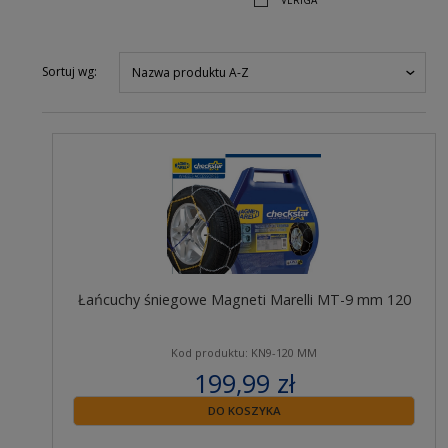
VERIGA
Sortuj wg:
Nazwa produktu A-Z
Łańcuchy śniegowe Magneti Marelli MT-9 mm 120
Kod produktu: KN9-120 MM
199,99 zł
zawiera 23% VAT
DO KOSZYKA