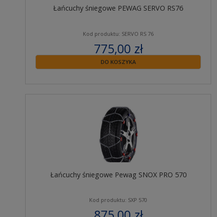
Łańcuchy śniegowe PEWAG SERVO RS76
Kod produktu: SERVO RS 76
775,00 zł
zawiera 23% VAT
DO KOSZYKA
Łańcuchy śniegowe Pewag SNOX PRO 570
Kod produktu: SXP 570
875,00 zł