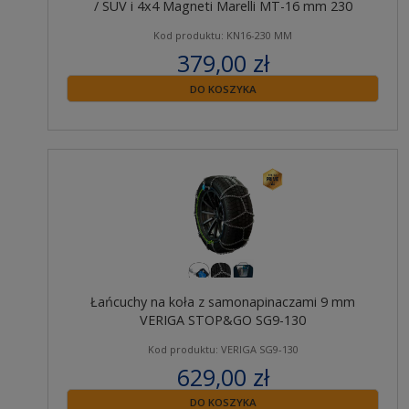
/ SUV i 4x4 Magneti Marelli MT-16 mm 230
Kod produktu: KN16-230 MM
379,00 zł
zawiera 23% VAT
DO KOSZYKA
Łańcuchy na koła z samonapinaczami 9 mm
VERIGA STOP&GO SG9-130
Kod produktu: VERIGA SG9-130
629,00 zł
zawiera 23% VAT
DO KOSZYKA