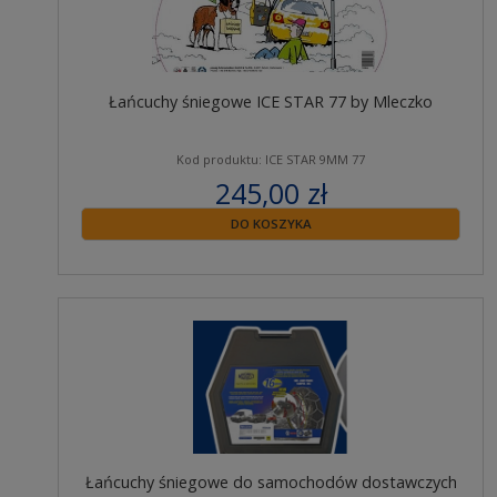
Łańcuchy śniegowe ICE STAR 77 by Mleczko
Kod produktu: ICE STAR 9MM 77
245,00 zł
zawiera 23% VAT
DO KOSZYKA
Łańcuchy śniegowe do samochodów dostawczych