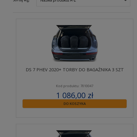
Nazwa produktu A-Z
DS 7 PHEV 2020+ TORBY DO BAGAŻNIKA 3 SZT
Kod produktu: 7010047
1 086,00 zł
zawiera 23% VAT
DO KOSZYKA