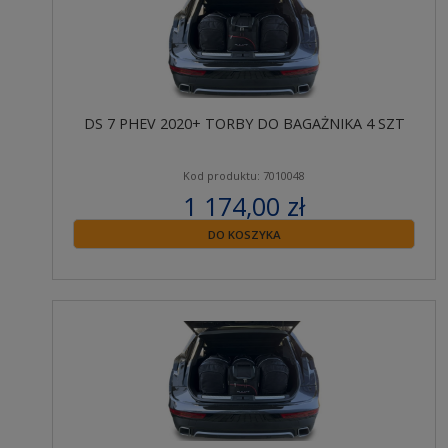
DS 7 PHEV 2020+ TORBY DO BAGAŻNIKA 4 SZT
Kod produktu: 7010048
1 174,00 zł
zawiera 23% VAT
DO KOSZYKA