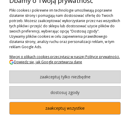
Dbamy o Twoją prywatność
ZAPISZ SIĘ DO NEWSLETTERA
Pliki cookies i pokrewne im technologie umożliwiają poprawne
ZAPISZ SIĘ
działanie strony i pomagają nam dostosować ofertę do Twoich
potrzeb. Możesz zaakceptować wykorzystanie przez nas wszystkich
tych plików i przejść do sklepu lub dostosować użycie plików do
ZAKUPY
swoich preferencji, wybierając opcję "Dostosuj zgody".
Używamy plików cookies w celu zapewnienia prawidłowego
POMOC
działania strony, analizy ruchu oraz personalizacji reklam, w tym
reklam Google Ads.
MOJE KONTO
Więcej o plikach cookies przeczytasz w naszej Polityce prywatności.
Dowiedz się, jak Google przetwarza dane
INFORMACJE
zaakceptuj tylko niezbędne
BAGAZNIKI.PL
- 2024
Maxsote.pl
- Redefine Pro theme - All rights reserved
dostosuj zgody
zaakceptuj wszystkie
"Użytkowanie sklepu oznacza zgodę na wykorzystywanie plików
cookies. Szczegółowe informacje w
Polityce prywatności
.
"