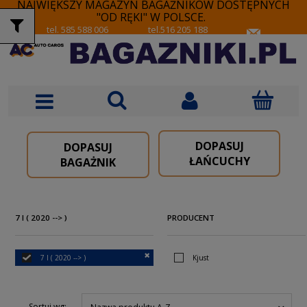
NAJWIĘKSZY MAGAZYN BAGAŻNIKÓW DOSTĘPNYCH
"OD RĘKI" W POLSCE.
tel. 585 588 006
tel.516 205 188
DOPASUJ
DOPASUJ
ŁAŃCUCHY
BAGAŻNIK
7 I ( 2020 --> )
PRODUCENT
7 I ( 2020 --> )
Kjust
Sortuj wg: