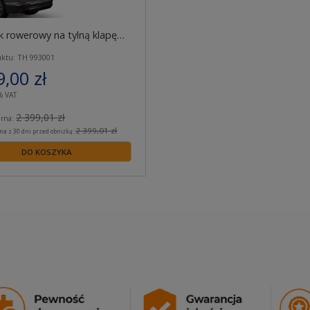
k rowerowy na tylną klapę
utWay 993 na 2 rowery
ktu: TH 993001
9,00 zł
% VAT
2 399,01 zł
arna:
2 399,01 zł
na z 30 dni przed obniżką:
DO KOSZYKA