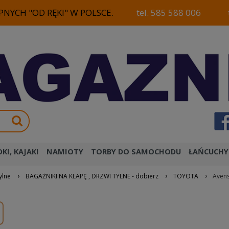
NYCH "OD RĘKI" W POLSCE.
tel. 585 588 006
KI, KAJAKI
NAMIOTY
TORBY DO SAMOCHODU
ŁAŃCUCHY
›
›
›
ylne
BAGAŻNIKI NA KLAPĘ , DRZWI TYLNE - dobierz
TOYOTA
Avens