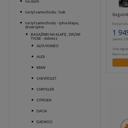
na dach
na tył samochodu - hak
Bagażni
Thule O
na tył samochodu - tylna klapa,
Kod produ
drzwi tylne
1 94
BAGAŻNIKI NA KLAPĘ , DRZWI
TYLNE - dobierz
zawiera 23
ALFA ROMEO
Cena regul
Najniższa ce
AUDI
BMW
CHEVROLET
CHRYSLER
CITROEN
DACIA
DAEWOO