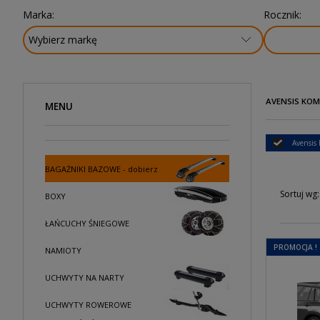
Marka:
Rocznik:
AVENSIS KOMB
MENU
Avensis 
BAGAŻNIKI BAZOWE - dobierz
Sortuj wg:
BOXY
ŁAŃCUCHY ŚNIEGOWE
PROMOCJA !
NAMIOTY
UCHWYTY NA NARTY
UCHWYTY ROWEROWE