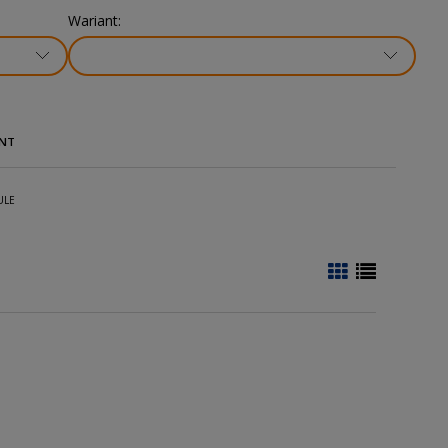
Wariant:
NT
ULE