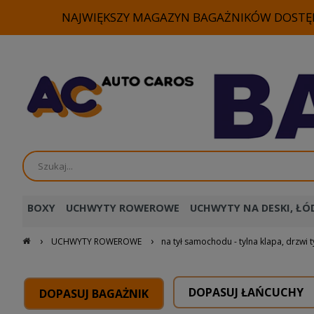
NAJWIĘKSZY MAGAZYN BAGAŻNIKÓW DOSTĘP
BOXY
UCHWYTY ROWEROWE
UCHWYTY NA DESKI, ŁÓD
›
›
UCHWYTY ROWEROWE
na tył samochodu - tylna klapa, drzwi t
DOPASUJ ŁAŃCUCHY
DOPASUJ BAGAŻNIK