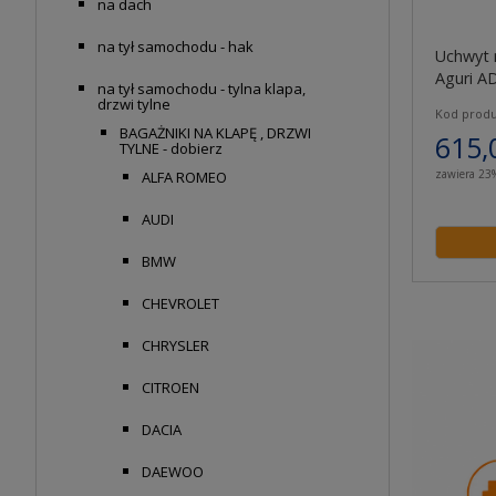
na dach
na tył samochodu - hak
Uchwyt 
Aguri A
na tył samochodu - tylna klapa,
drzwi tylne
Kod produ
BAGAŻNIKI NA KLAPĘ , DRZWI
615,
TYLNE - dobierz
zawiera 23
ALFA ROMEO
AUDI
BMW
CHEVROLET
CHRYSLER
CITROEN
DACIA
DAEWOO