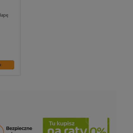
lapę
I