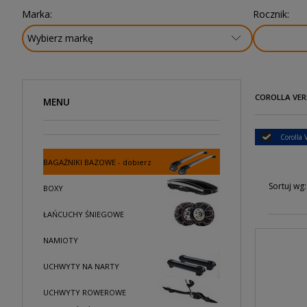
Marka:
Rocznik:
COROLLA VERS
MENU
Corolla 
BAGAŻNIKI BAZOWE - dobierz
Sortuj wg:
BOXY
ŁAŃCUCHY ŚNIEGOWE
NAMIOTY
UCHWYTY NA NARTY
UCHWYTY ROWEROWE