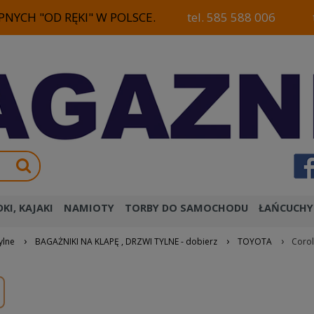
NYCH "OD RĘKI" W POLSCE.
tel. 585 588 006
KI, KAJAKI
NAMIOTY
TORBY DO SAMOCHODU
ŁAŃCUCHY
›
›
›
ylne
BAGAŻNIKI NA KLAPĘ , DRZWI TYLNE - dobierz
TOYOTA
Corol