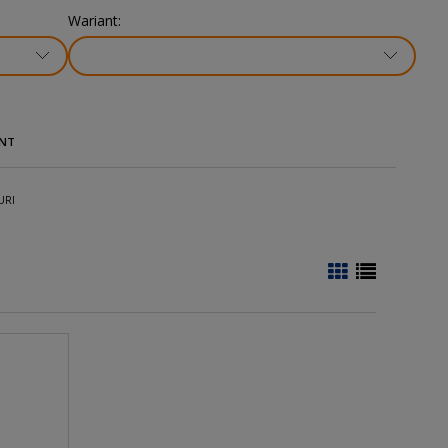
Wariant:
NT
URI