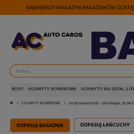
NAJWIĘKSZY MAGAZYN BAGAŻNIKÓW DOSTĘP
BOXY
UCHWYTY ROWEROWE
UCHWYTY NA DESKI, ŁÓD
›
›
UCHWYTY ROWEROWE
na tył samochodu - tylna klapa, drzwi t
DOPASUJ ŁAŃCUCHY
DOPASUJ BAGAŻNIK