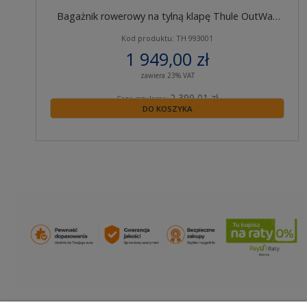
Bagażnik rowerowy na tylną klapę Thule OutWay
993 na 2 rowery
Kod produktu: TH 993001
1 949,00 zł
zawiera 23% VAT
2 399,01 zł
Cena regularna:
DO KOSZYKA
2 399,01 zł
Najniższa cena z 30 dni przed obniżką: