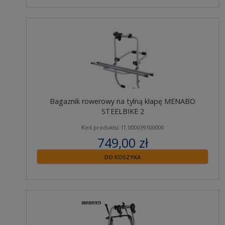
Bagaznik rowerowy na tylną klapę MENABO
STEELBIKE 2
Kod produktu: IT 000039100000
749,00 zł
zawiera 23% VAT
DO KOSZYKA