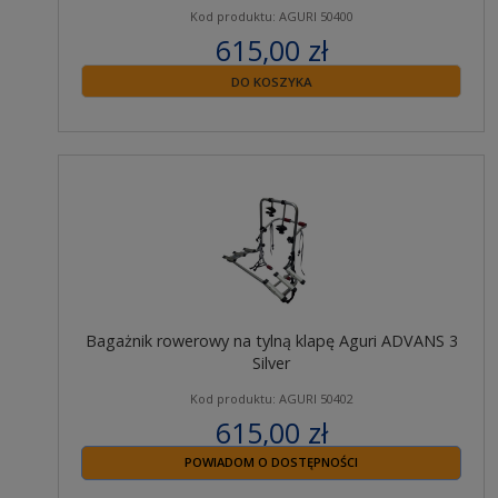
Kod produktu: AGURI 50400
615,00 zł
zawiera 23% VAT
DO KOSZYKA
Bagażnik rowerowy na tylną klapę Aguri ADVANS 3
Silver
Kod produktu: AGURI 50402
615,00 zł
zawiera 23% VAT
POWIADOM O DOSTĘPNOŚCI