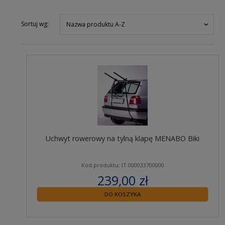
Sortuj wg:
Nazwa produktu A-Z
Uchwyt rowerowy na tylną klapę MENABO Biki
Kod produktu: IT 000033700000
239,00 zł
zawiera 23% VAT
DO KOSZYKA