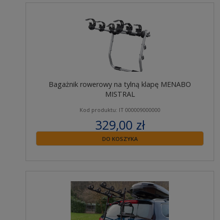
Bagażnik rowerowy na tylną klapę MENABO
MISTRAL
Kod produktu: IT 000009000000
329,00 zł
zawiera 23% VAT
DO KOSZYKA