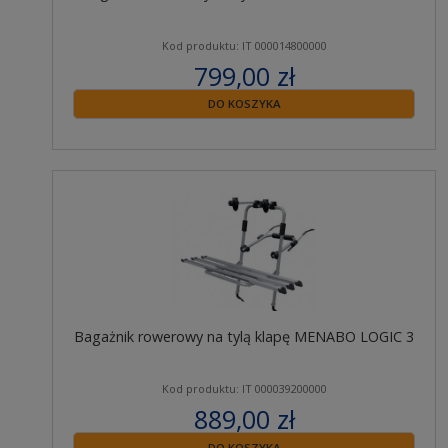
Kod produktu: IT 000014800000
799,00 zł
zawiera 23% VAT
DO KOSZYKA
Bagażnik rowerowy na tylą klapę MENABO LOGIC 3
Kod produktu: IT 000039200000
889,00 zł
zawiera 23% VAT
DO KOSZYKA