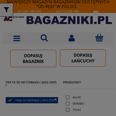
NAJWIĘKSZY MAGAZYN BAGAŻNIKÓW DOSTĘPNYCH
"OD RĘKI" W POLSCE.
tel. 585 588 006
tel.516 205 188
DOPASUJ
DOPASUJ
ŁAŃCUCHY
BAGAŻNIK
FIESTA 5D HATCHBACK ( 2002-2005
PRODUCENT
)
AGURI
Fiesta 5d Hatchback ( 2002-2005 )
MENABO
THULE