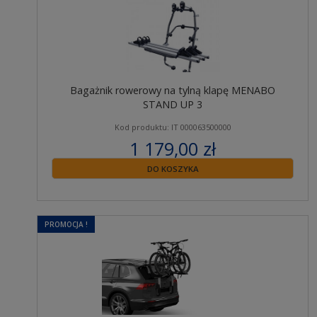
Bagażnik rowerowy na tylną klapę MENABO
STAND UP 3
Kod produktu: IT 000063500000
1 179,00 zł
zawiera 23% VAT
DO KOSZYKA
PROMOCJA !