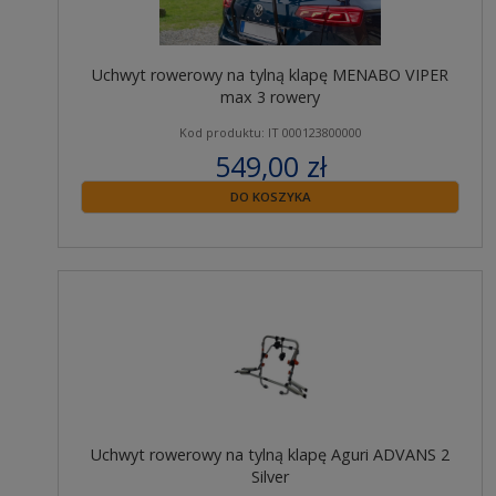
Uchwyt rowerowy na tylną klapę MENABO VIPER
max 3 rowery
Kod produktu: IT 000123800000
549,00 zł
zawiera 23% VAT
DO KOSZYKA
Uchwyt rowerowy na tylną klapę Aguri ADVANS 2
Silver