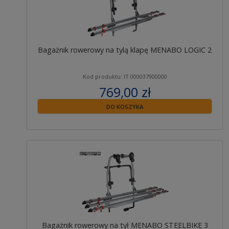
Bagażnik rowerowy na tylą klapę MENABO LOGIC 2
Kod produktu: IT 000037900000
769,00 zł
zawiera 23% VAT
DO KOSZYKA
Bagażnik rowerowy na tył MENABO STEELBIKE 3