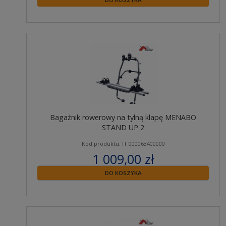
Bagażnik rowerowy na tylną klapę MENABO
STAND UP 2
Kod produktu: IT 000063400000
1 009,00 zł
zawiera 23% VAT
DO KOSZYKA