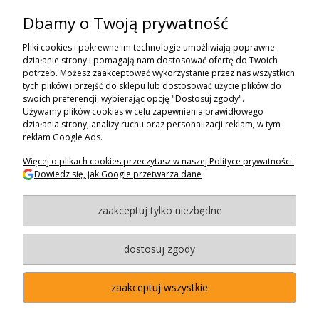
Dbamy o Twoją prywatność
ZAPISZ SIĘ DO NEWSLETTERA
Pliki cookies i pokrewne im technologie umożliwiają poprawne
ZAPISZ SIĘ
działanie strony i pomagają nam dostosować ofertę do Twoich
potrzeb. Możesz zaakceptować wykorzystanie przez nas wszystkich
tych plików i przejść do sklepu lub dostosować użycie plików do
ZAKUPY
swoich preferencji, wybierając opcję "Dostosuj zgody".
Używamy plików cookies w celu zapewnienia prawidłowego
POMOC
działania strony, analizy ruchu oraz personalizacji reklam, w tym
reklam Google Ads.
MOJE KONTO
Więcej o plikach cookies przeczytasz w naszej Polityce prywatności.
Dowiedz się, jak Google przetwarza dane
INFORMACJE
zaakceptuj tylko niezbędne
BAGAZNIKI.PL
- 2024
Maxsote.pl
- Redefine Pro theme - All rights reserved
dostosuj zgody
zaakceptuj wszystkie
"Użytkowanie sklepu oznacza zgodę na wykorzystywanie plików