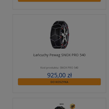
Łańcuchy Pewag SNOX PRO 540
Kod produktu: SNOX PRO 540
925,00 zł
zawiera 23% VAT
DO KOSZYKA