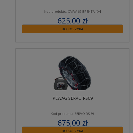
Kod produktu: XMRV 69 BRENTA 4X4
625,00 zł
zawiera 23% VAT
DO KOSZYKA
PEWAG SERVO RS69
Kod produktu: SERVO RS 69
675,00 zł
zawiera 23% VAT
DO KOSZYKA