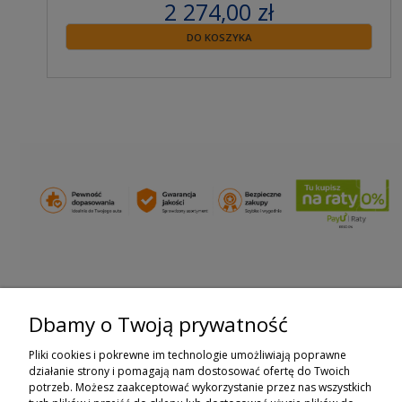
2 274,00 zł
zawiera 23% VAT
DO KOSZYKA
Dbamy o Twoją prywatność
ZAPISZ SIĘ DO NEWSLETTERA
Pliki cookies i pokrewne im technologie umożliwiają poprawne
ZAPISZ SIĘ
działanie strony i pomagają nam dostosować ofertę do Twoich
potrzeb. Możesz zaakceptować wykorzystanie przez nas wszystkich