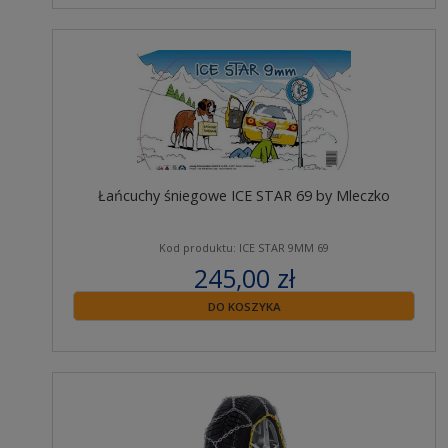
Łańcuchy śniegowe ICE STAR 69 by Mleczko
Kod produktu: ICE STAR 9MM 69
245,00 zł
zawiera 23% VAT
DO KOSZYKA