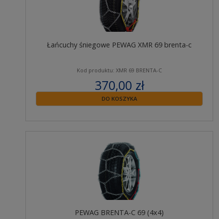
Łańcuchy śniegowe PEWAG XMR 69 brenta-c
Kod produktu: XMR 69 BRENTA-C
370,00 zł
zawiera 23% VAT
DO KOSZYKA
PEWAG BRENTA-C 69 (4x4)