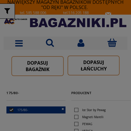
NAJWIĘKSZY MAGAZYN BAGAŻNIKÓW DOSTĘPNYCH
"OD RĘKI" W POLSCE.
tel. 585 588 006
tel.516 205 188
DOPASUJ
DOPASUJ
ŁAŃCUCHY
BAGAŻNIK
175/80-
PRODUCENT
175/80-
Ice Star by Pewag
Magneti Marelli
PEWAG