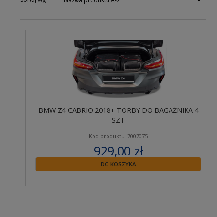
Nazwa produktu A-Z
BMW Z4 CABRIO 2018+ TORBY DO BAGAŻNIKA 4
SZT
Kod produktu: 7007075
929,00 zł
zawiera 23% VAT
DO KOSZYKA