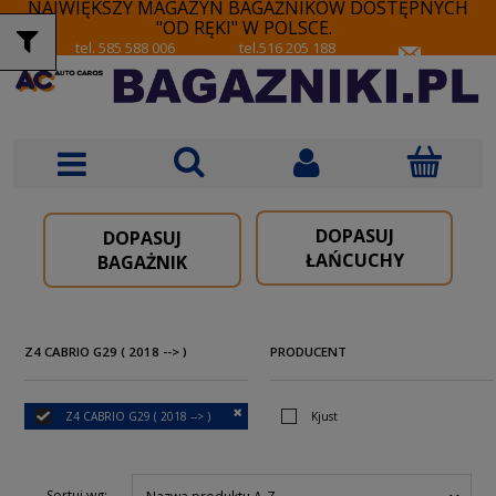
NAJWIĘKSZY MAGAZYN BAGAŻNIKÓW DOSTĘPNYCH
"OD RĘKI" W POLSCE.
tel. 585 588 006
tel.516 205 188
DOPASUJ
DOPASUJ
ŁAŃCUCHY
BAGAŻNIK
Z4 CABRIO G29 ( 2018 --> )
PRODUCENT
Z4 CABRIO G29 ( 2018 --> )
Kjust
Sortuj wg: