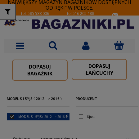
NAJWIĘKSZY MAGAZYN BAGAŻNIKÓW DOSTĘPNYCH
"OD RĘKI" W POLSCE.
tel. 585 588 006
tel.516 205 188
DOPASUJ
DOPASUJ
ŁAŃCUCHY
BAGAŻNIK
MODEL S I 5YJS ( 2012 --> 2016 )
PRODUCENT
MODEL S I 5YJS ( 2012 --> 2016 )
Kjust
Sortuj wg: