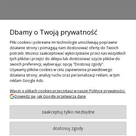
Dbamy o Twoją prywatność
ZAPISZ SIĘ DO NEWSLETTERA
Pliki cookies i pokrewne im technologie umożliwiają poprawne
ZAPISZ SIĘ
działanie strony i pomagają nam dostosować ofertę do Twoich
potrzeb. Możesz zaakceptować wykorzystanie przez nas wszystkich
tych plików i przejść do sklepu lub dostosować użycie plików do
ZAKUPY
swoich preferencji, wybierając opcję "Dostosuj zgody".
Używamy plików cookies w celu zapewnienia prawidłowego
POMOC
działania strony, analizy ruchu oraz personalizacji reklam, w tym
reklam Google Ads.
MOJE KONTO
Więcej o plikach cookies przeczytasz w naszej Polityce prywatności.
Dowiedz się, jak Google przetwarza dane
INFORMACJE
zaakceptuj tylko niezbędne
BAGAZNIKI.PL
- 2024
Maxsote.pl
- Redefine Pro theme - All rights reserved
dostosuj zgody