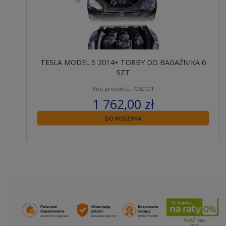
TESLA MODEL S 2014+ TORBY DO BAGAŻNIKA 6
SZT
Kod produktu: 7050001
1 762,00 zł
zawiera 23% VAT
DO KOSZYKA