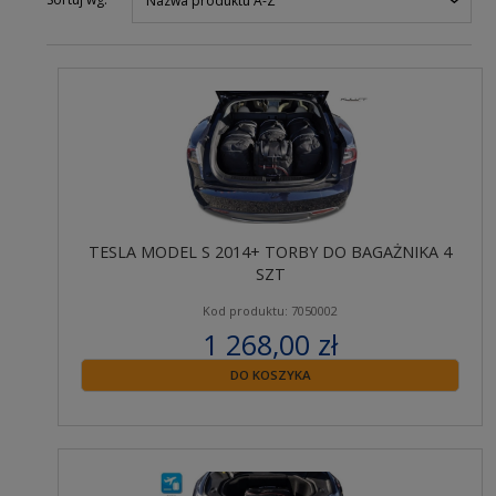
Nazwa produktu A-Z
TESLA MODEL S 2014+ TORBY DO BAGAŻNIKA 4
SZT
Kod produktu: 7050002
1 268,00 zł
zawiera 23% VAT
DO KOSZYKA